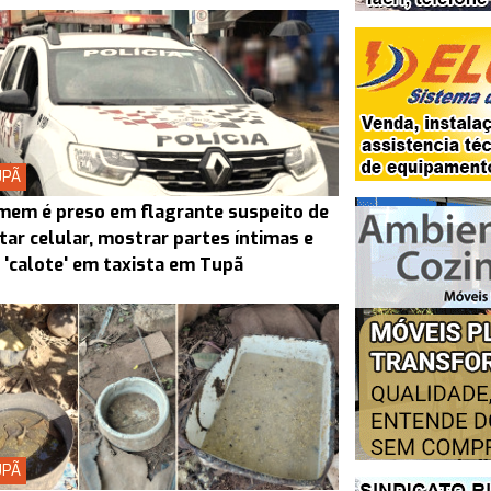
UPÃ
em é preso em flagrante suspeito de
tar celular, mostrar partes íntimas e
 'calote' em taxista em Tupã
UPÃ