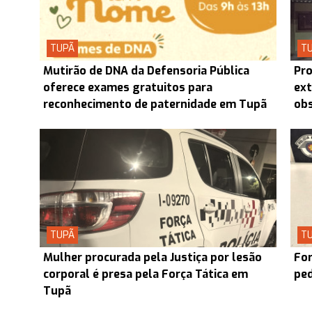
TUPÃ
T
Mutirão de DNA da Defensoria Pública
Pro
oferece exames gratuitos para
ext
reconhecimento de paternidade em Tupã
obs
TUPÃ
T
Mulher procurada pela Justiça por lesão
For
corporal é presa pela Força Tática em
ped
Tupã