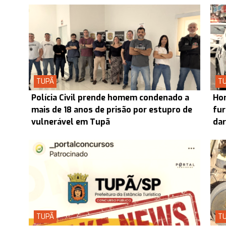
TUPÃ
T
Polícia Civil prende homem condenado a
Hom
mais de 18 anos de prisão por estupro de
fur
vulnerável em Tupã
dar
TUPÃ
T