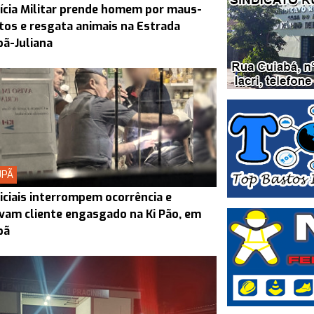
ícia Militar prende homem por maus-
tos e resgata animais na Estrada
ã-Juliana
UPÃ
iciais interrompem ocorrência e
vam cliente engasgado na Ki Pão, em
pã