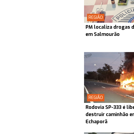
REGIÃO
PM localiza drogas d
em Salmourão
REGIÃO
Rodovia SP-333 é lib
destruir caminhão en
Echaporã