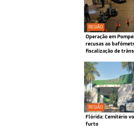
REGIÃO
Operação em Pompéia
recusas ao bafômet
fiscalização de trâns
REGIÃO
Flórida: Cemitério vo
furto