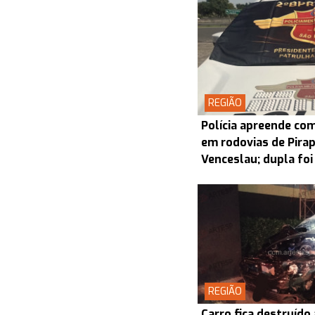
REGIÃO
Polícia apreende co
em rodovias de Pira
Venceslau; dupla foi
REGIÃO
Carro fica destruído