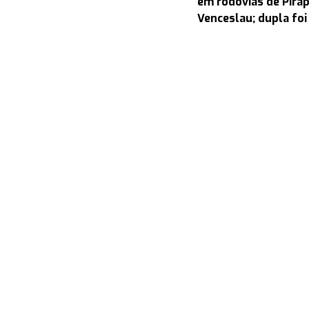
em rodovias de Pira
Venceslau; dupla foi