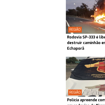
REGIÃO
Rodovia SP-333 é lib
destruir caminhão en
Echaporã
REGIÃO
Polícia apreende co