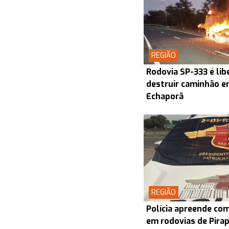
REGIÃO
Rodovia SP-333 é lib
destruir caminhão en
Echaporã
REGIÃO
Polícia apreende co
em rodovias de Pira