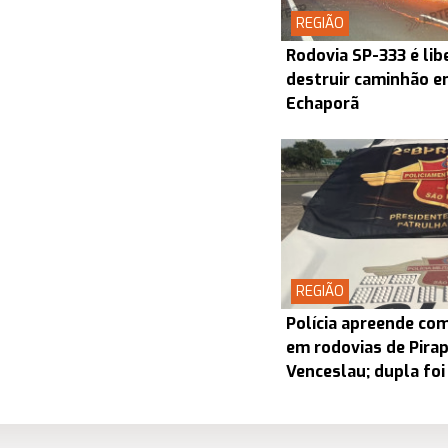
REGIÃO
Rodovia SP-333 é lib
destruir caminhão en
Echaporã
REGIÃO
Polícia apreende co
em rodovias de Pira
Venceslau; dupla foi