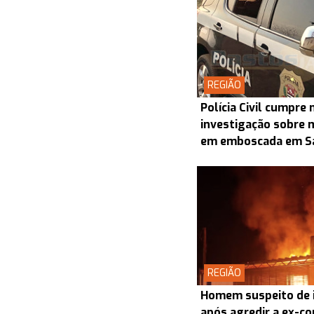
REGIÃO
Polícia Civil cumpr
investigação sobre 
em emboscada em S
REGIÃO
Homem suspeito de i
após agredir a ex-co