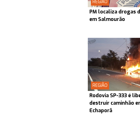
REGIÃO
PM localiza drogas d
em Salmourão
REGIÃO
Rodovia SP-333 é lib
destruir caminhão en
Echaporã