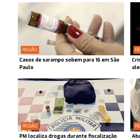
REGIÃO
RE
Casos de sarampo sobem para 16 em São
Cri
Paulo
ale
REGIÃO
RE
PM localiza drogas durante fiscalização
Abo