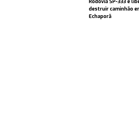
Rodovia SP-333 é lib
destruir caminhão en
Echaporã