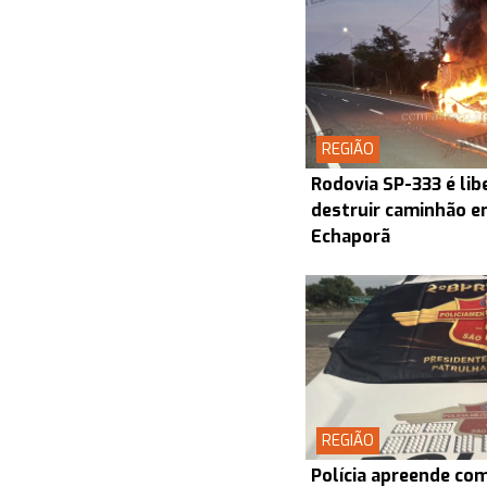
REGIÃO
Rodovia SP-333 é lib
destruir caminhão en
Echaporã
REGIÃO
Polícia apreende co