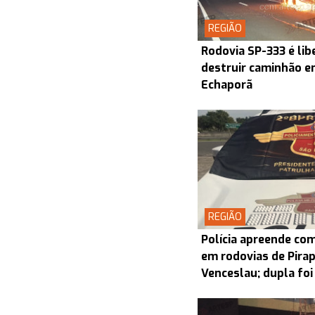
REGIÃO
Rodovia SP-333 é lib
destruir caminhão en
Echaporã
REGIÃO
Polícia apreende co
em rodovias de Pira
Venceslau; dupla foi