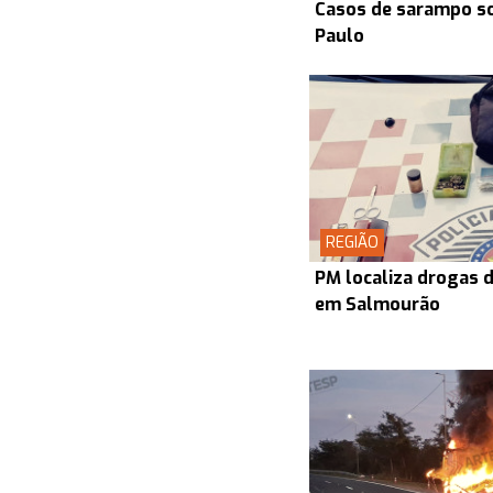
Casos de sarampo s
Paulo
REGIÃO
PM localiza drogas d
em Salmourão