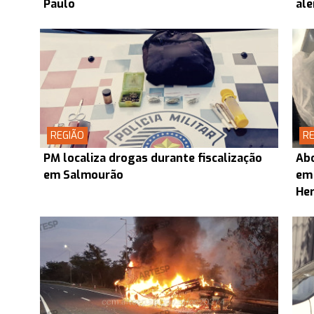
Paulo
ale
REGIÃO
RE
PM localiza drogas durante fiscalização
Abo
em Salmourão
em
Her