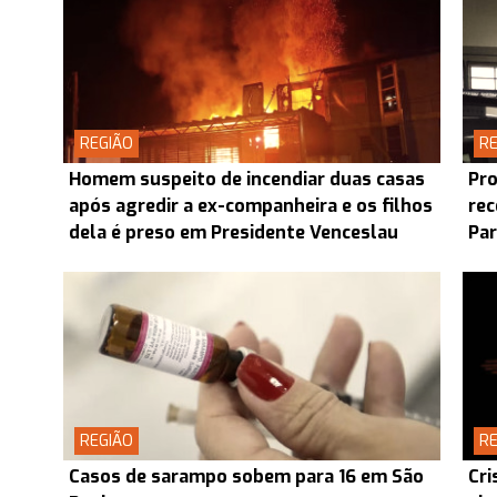
REGIÃO
RE
Homem suspeito de incendiar duas casas
Pro
após agredir a ex-companheira e os filhos
rec
dela é preso em Presidente Venceslau
Pa
REGIÃO
RE
Casos de sarampo sobem para 16 em São
Cri