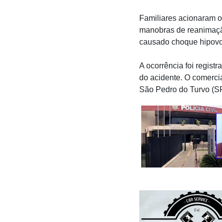
Familiares acionaram o
manobras de reanimação
causado choque hipovo
A ocorrência foi regist
do acidente. O comercia
São Pedro do Turvo (SP