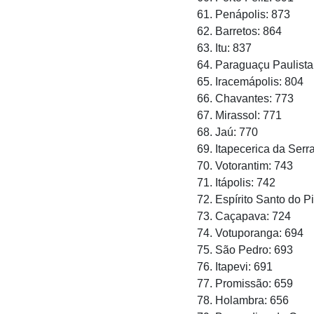
61. Penápolis: 873
62. Barretos: 864
63. Itu: 837
64. Paraguaçu Paulista
65. Iracemápolis: 804
66. Chavantes: 773
67. Mirassol: 771
68. Jaú: 770
69. Itapecerica da Serr
70. Votorantim: 743
71. Itápolis: 742
72. Espírito Santo do P
73. Caçapava: 724
74. Votuporanga: 694
75. São Pedro: 693
76. Itapevi: 691
77. Promissão: 659
78. Holambra: 656