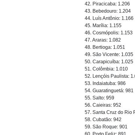
42. Piracicaba: 1.206
43. Bebedouro: 1.204
44. Luís Antônio: 1.166
45. Marília: 1.155
46. Cosmópolis: 1.153
47. Araras: 1.082
48. Bertioga: 1.051
49. São Vicente: 1.035
50. Carapicuíba: 1.025
51. Colômbia: 1.010
52. Lençóis Paulista: 1
53. Indaiatuba: 986
54. Guaratinguetá: 981
55. Salto: 959
56. Caieiras: 952
57. Santa Cruz do Rio 
58. Cubatão: 942
59. São Roque: 901
60. Porto Feliz: 891