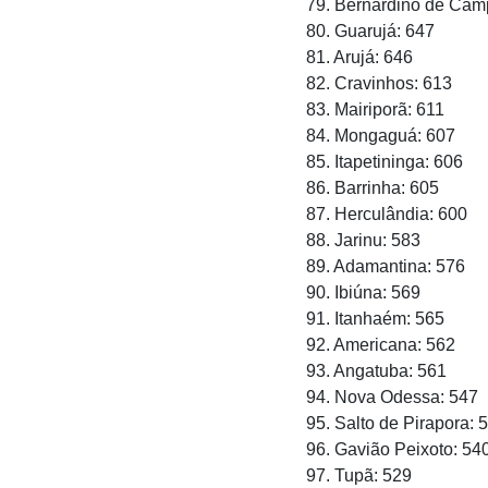
79. Bernardino de Cam
80. Guarujá: 647
81. Arujá: 646
82. Cravinhos: 613
83. Mairiporã: 611
84. Mongaguá: 607
85. Itapetininga: 606
86. Barrinha: 605
87. Herculândia: 600
88. Jarinu: 583
89. Adamantina: 576
90. Ibiúna: 569
91. Itanhaém: 565
92. Americana: 562
93. Angatuba: 561
94. Nova Odessa: 547
95. Salto de Pirapora: 
96. Gavião Peixoto: 54
97. Tupã: 529