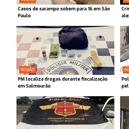
Casos de sarampo sobem para 16 em São
Cri
Paulo
ale
REGIÃO
RE
PM localiza drogas durante fiscalização
Pol
em Salmourão
pel