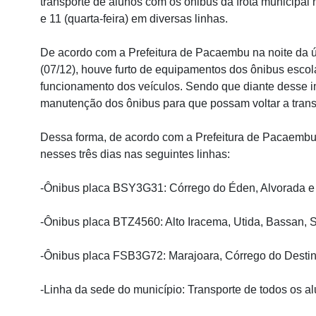
transporte de alunos com os ônibus da frota municipal no
e 11 (quarta-feira) em diversas linhas.
De acordo com a Prefeitura de Pacaembu na noite da úl
(07/12), houve furto de equipamentos dos ônibus escol
funcionamento dos veículos. Sendo que diante desse im
manutenção dos ônibus para que possam voltar a trans
Dessa forma, de acordo com a Prefeitura de Pacaembu,
nesses três dias nas seguintes linhas:
-Ônibus placa BSY3G31: Córrego do Éden, Alvorada e
-Ônibus placa BTZ4560: Alto Iracema, Utida, Bassan, S
-Ônibus placa FSB3G72: Marajoara, Córrego do Destin
-Linha da sede do município: Transporte de todos os a