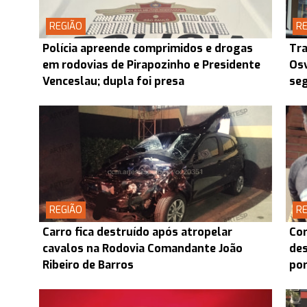
REGIÃO
RE
Polícia apreende comprimidos e drogas
Tra
em rodovias de Pirapozinho e Presidente
Osv
Venceslau; dupla foi presa
seg
REGIÃO
RE
Carro fica destruído após atropelar
Cor
cavalos na Rodovia Comandante João
des
Ribeiro de Barros
por