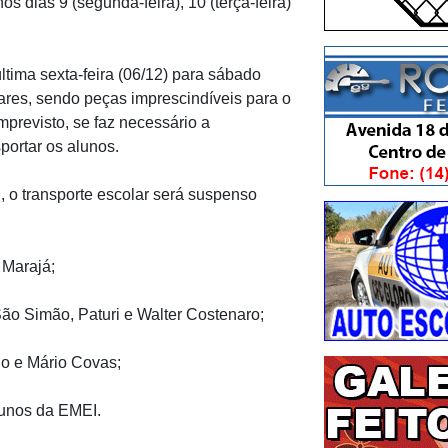
s dias 9 (segunda-feira), 10 (terça-feira)
tima sexta-feira (06/12) para sábado
ares, sendo peças imprescindíveis para o
previsto, se faz necessário a
portar os alunos.
 o transporte escolar será suspenso
 Marajá;
ão Simão, Paturi e Walter Costenaro;
o e Mário Covas;
lunos da EMEI.