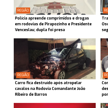
REGIÃO
RE
Polícia apreende comprimidos e drogas
Tra
em rodovias de Pirapozinho e Presidente
Osv
Venceslau; dupla foi presa
seg
REGIÃO
RE
Carro fica destruído após atropelar
Cor
cavalos na Rodovia Comandante João
des
Ribeiro de Barros
por