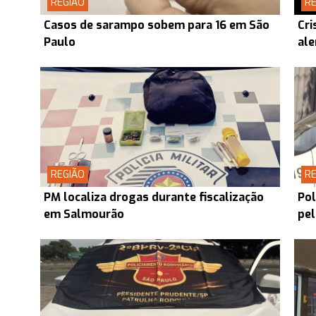
REGIÃO
RE
Casos de sarampo sobem para 16 em São
Cri
Paulo
ale
REGIÃO
RE
PM localiza drogas durante fiscalização
Pol
em Salmourão
pel