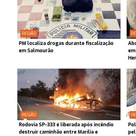
REGIÃO
RE
PM localiza drogas durante fiscalização
Abo
em Salmourão
em
Her
REGIÃO
RE
Rodovia SP-333 é liberada após incêndio
Pol
destruir caminhão entre Marília e
pel