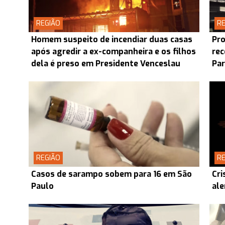
REGIÃO
RE
Homem suspeito de incendiar duas casas
Pro
após agredir a ex-companheira e os filhos
rec
dela é preso em Presidente Venceslau
Pa
REGIÃO
RE
Casos de sarampo sobem para 16 em São
Cri
Paulo
ale