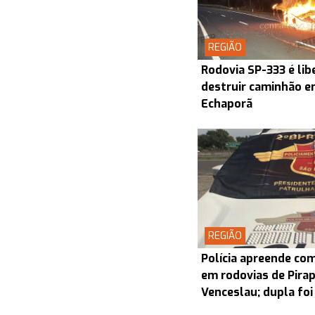
REGIÃO
Rodovia SP-333 é lib
destruir caminhão en
Echaporã
REGIÃO
Polícia apreende co
em rodovias de Pira
Venceslau; dupla foi