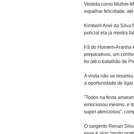
Vestida como Mulher-Ma
espalhar felicidade, até
Kimberli Ariel da Silva
policial ela já mostra f
Fã do Homem-Aranha e d
preparativos, um conhec
foi até o batalhão de Pr
A visita não se resumiu
a oportunidade de ligar 
“
Todos na festa amaram. 
emocionou mesmo, e to
super atenciosos”, com
O sargento Renan Silva
esse é algo “muito grat