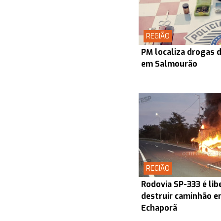
REGIÃO
PM localiza drogas d
em Salmourão
REGIÃO
Rodovia SP-333 é lib
destruir caminhão en
Echaporã