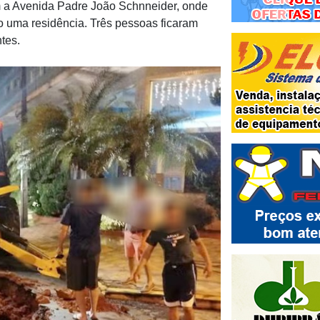
 a Avenida Padre João Schnneider, onde
o uma residência. Três pessoas ficaram
tes.