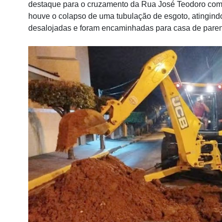
destaque para o cruzamento da Rua José Teodoro com
houve o colapso de uma tubulação de esgoto, atingind
desalojadas e foram encaminhadas para casa de paren