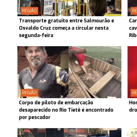
REGIÃO
RE
Transporte gratuito entre Salmourão e
Car
Osvaldo Cruz começa a circular nesta
cav
segunda-feira
Rib
REGIÃO
RE
Corpo de piloto de embarcação
Hom
desaparecido no Rio Tietê é encontrado
dr
por pescador