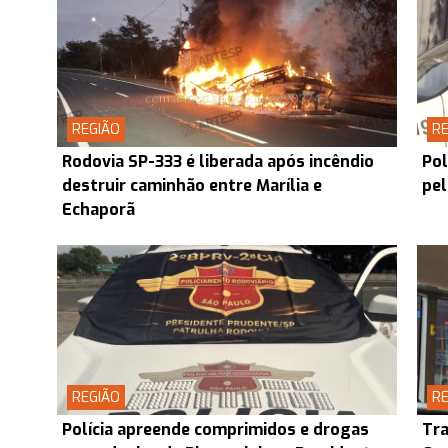
REGIÃO
RE
Rodovia SP-333 é liberada após incêndio
Pol
destruir caminhão entre Marília e
pel
Echaporã
REGIÃO
RE
Polícia apreende comprimidos e drogas
Tra