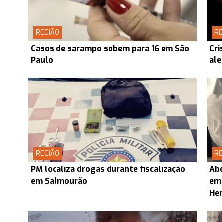
REGIÃO
RE
Casos de sarampo sobem para 16 em São
Cri
Paulo
ale
REGIÃO
RE
PM localiza drogas durante fiscalização
Abo
em Salmourão
em
Her