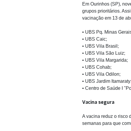
Em Ourinhos (SP), nove
grupos prioritários. As
vacinação em 13 de abri
• UBS Pq. Minas Gerais
• UBS Caic;
• UBS Vila Brasil;
• UBS Vila São Luiz;
• UBS Vila Margarida;
• UBS Cohab;
• UBS Vila Odilon;
• UBS Jardim Itamaraty
• Centro de Saúde I "Po
Vacina segura
A vacina reduz o risco
semanas para que comec