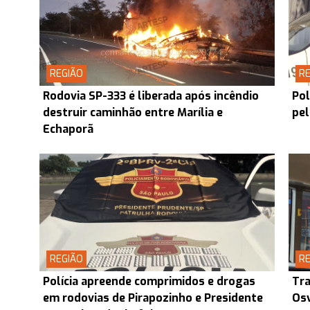
REGIÃO
RE
Rodovia SP-333 é liberada após incêndio
Pol
destruir caminhão entre Marília e
pel
Echaporã
REGIÃO
RE
Polícia apreende comprimidos e drogas
Tra
em rodovias de Pirapozinho e Presidente
Osv