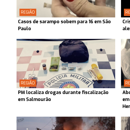
REGIÃO
RE
Casos de sarampo sobem para 16 em São
Cri
Paulo
ale
REGIÃO
RE
PM localiza drogas durante fiscalização
Abo
em Salmourão
em
Her