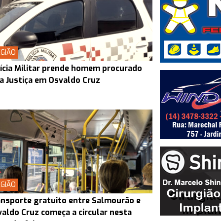
GIÃO
ícia Militar prende homem procurado
a Justiça em Osvaldo Cruz
GIÃO
nsporte gratuito entre Salmourão e
aldo Cruz começa a circular nesta