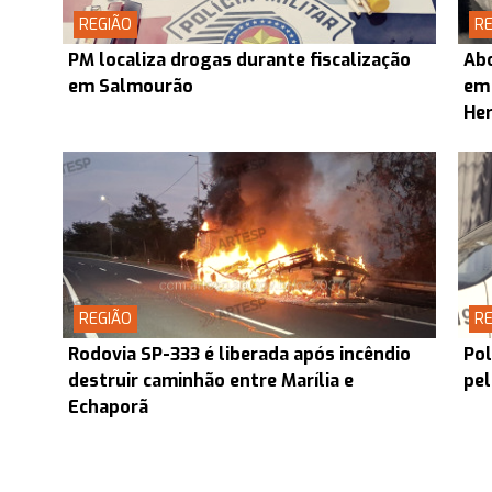
REGIÃO
RE
PM localiza drogas durante fiscalização
Abo
em Salmourão
em
Her
REGIÃO
RE
Rodovia SP-333 é liberada após incêndio
Pol
destruir caminhão entre Marília e
pel
Echaporã