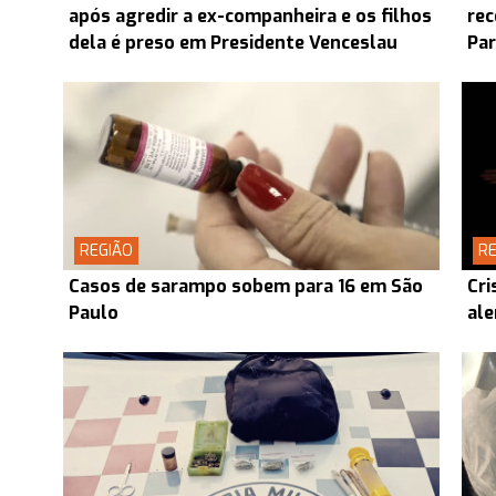
após agredir a ex-companheira e os filhos
rec
dela é preso em Presidente Venceslau
Pa
REGIÃO
RE
Casos de sarampo sobem para 16 em São
Cri
Paulo
ale