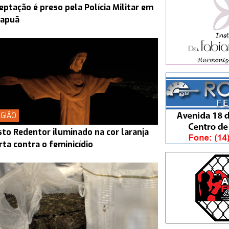
eptação é preso pela Polícia Militar em
rapuã
GIÃO
sto Redentor iluminado na cor laranja
rta contra o feminicídio