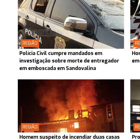
REGIÃO
RE
Polícia Civil cumpre mandados em
Ho
investigação sobre morte de entregador
em
em emboscada em Sandovalina
REGIÃO
RE
Homem suspeito de incendiar duas casas
Pro