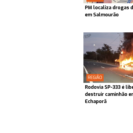
PM localiza drogas d
em Salmourão
REGIÃO
Rodovia SP-333 é lib
destruir caminhão en
Echaporã