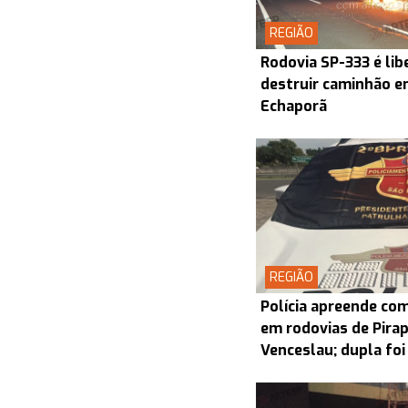
REGIÃO
Rodovia SP-333 é lib
destruir caminhão en
Echaporã
REGIÃO
Polícia apreende co
em rodovias de Pira
Venceslau; dupla foi