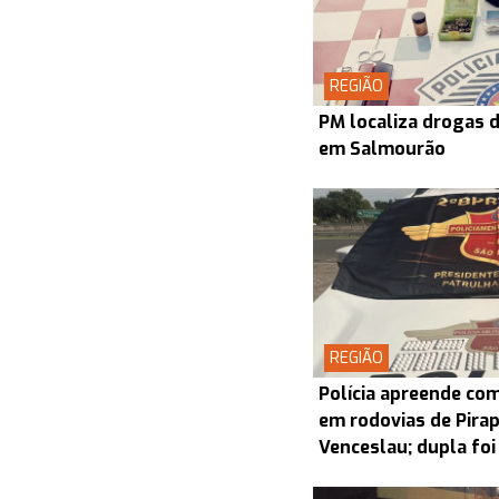
REGIÃO
PM localiza drogas d
em Salmourão
REGIÃO
Polícia apreende co
em rodovias de Pira
Venceslau; dupla foi