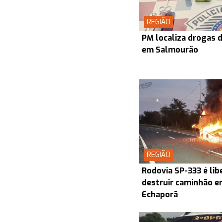
REGIÃO
PM localiza drogas d
em Salmourão
REGIÃO
Rodovia SP-333 é lib
destruir caminhão en
Echaporã