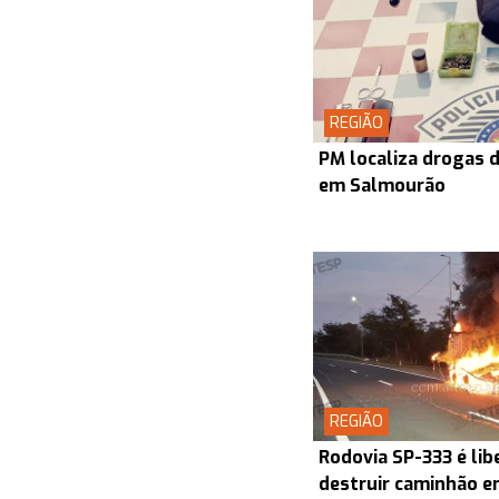
REGIÃO
PM localiza drogas d
em Salmourão
REGIÃO
Rodovia SP-333 é lib
destruir caminhão en