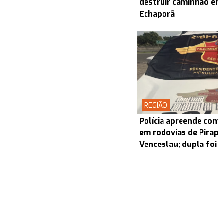
destruir caminhão en
Echaporã
REGIÃO
Polícia apreende co
em rodovias de Pira
Venceslau; dupla foi