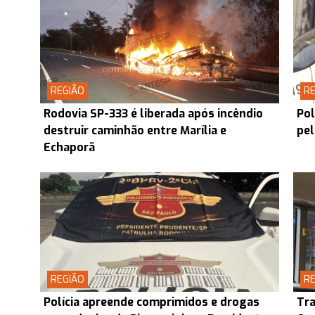
REGIÃO
RE
Rodovia SP-333 é liberada após incêndio
Pol
destruir caminhão entre Marília e
pel
Echaporã
REGIÃO
RE
Polícia apreende comprimidos e drogas
Tra