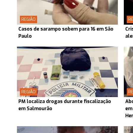
REGIÃO
RE
Casos de sarampo sobem para 16 em São
Cri
Paulo
ale
REGIÃO
RE
PM localiza drogas durante fiscalização
Abo
em Salmourão
em
Her