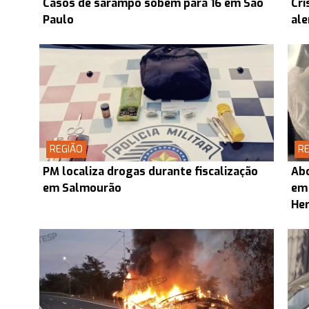
Casos de sarampo sobem para 16 em São
Cri
Paulo
ale
REGIÃO
RE
PM localiza drogas durante fiscalização
Abo
em Salmourão
em
Her