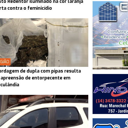
sto Redentor iluminado na cor laranja
rta contra o feminicídio
GIÃO
rdagem de dupla com pipas resulta
 apreensão de entorpecente em
culândia