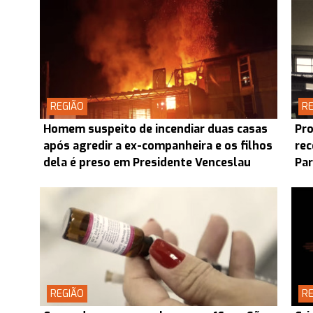
REGIÃO
RE
Homem suspeito de incendiar duas casas
Pro
após agredir a ex-companheira e os filhos
rec
dela é preso em Presidente Venceslau
Pa
REGIÃO
RE