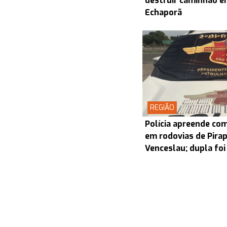
destruir caminhão en
Echaporã
REGIÃO
Polícia apreende co
em rodovias de Pira
Venceslau; dupla foi