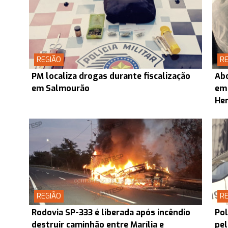
REGIÃO
RE
PM localiza drogas durante fiscalização
Abo
em Salmourão
em
Her
REGIÃO
RE
Rodovia SP-333 é liberada após incêndio
Pol
destruir caminhão entre Marília e
pel