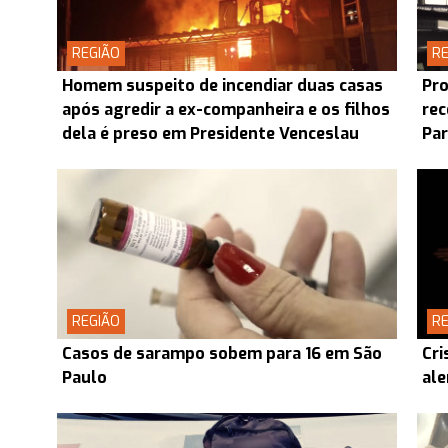
REGIÃO
RE
Homem suspeito de incendiar duas casas
Pro
após agredir a ex-companheira e os filhos
rec
dela é preso em Presidente Venceslau
Pa
REGIÃO
RE
Casos de sarampo sobem para 16 em São
Cri
Paulo
ale