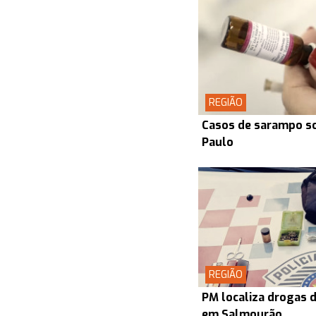
REGIÃO
Casos de sarampo s
Paulo
REGIÃO
PM localiza drogas d
em Salmourão