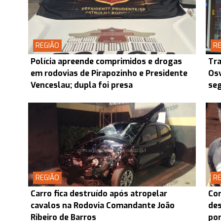
REGIÃO
RE
Polícia apreende comprimidos e drogas
Tra
em rodovias de Pirapozinho e Presidente
Osv
Venceslau; dupla foi presa
seg
REGIÃO
RE
Carro fica destruído após atropelar
Cor
cavalos na Rodovia Comandante João
des
Ribeiro de Barros
por