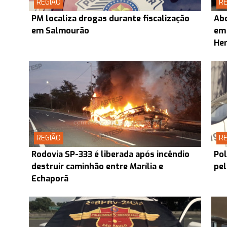
REGIÃO
RE
PM localiza drogas durante fiscalização
Abo
em Salmourão
em
Her
REGIÃO
RE
Rodovia SP-333 é liberada após incêndio
Pol
destruir caminhão entre Marília e
pel
Echaporã