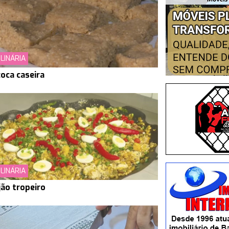
LINÁRIA
oca caseira
LINÁRIA
jão tropeiro