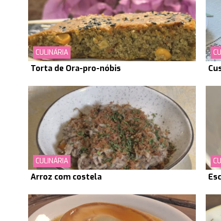
CULINÁRIA
CU
Torta de Ora-pro-nóbis
Cus
CULINÁRIA
CU
Arroz com costela
Esc