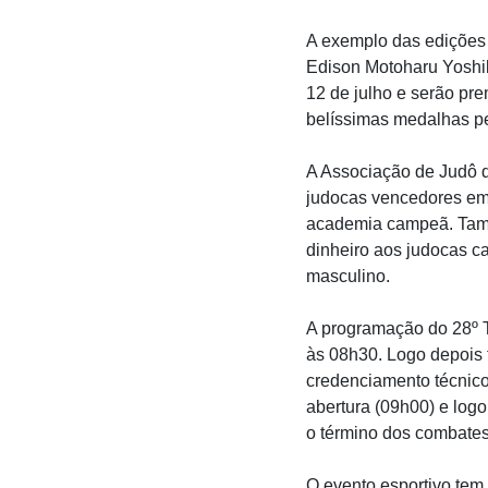
A exemplo das edições 
Edison Motoharu Yoshik
12 de julho e serão pr
belíssimas medalhas pe
A Associação de Judô d
judocas vencedores em 
academia campeã. Tamb
dinheiro aos judocas c
masculino.
A programação do 28º T
às 08h30. Logo depois t
credenciamento técnic
abertura (09h00) e log
o término dos combates
O evento esportivo tem 