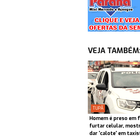
VEJA TAMBÉM
TUPÃ
Homem é preso em f
furtar celular, most
dar 'calote' em taxi