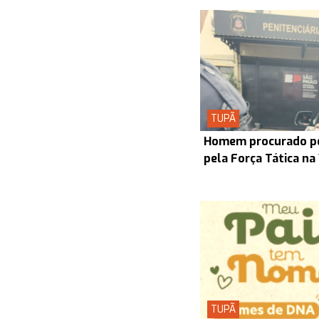
TUPÃ
Homem procurado pel
pela Força Tática na
TUPÃ