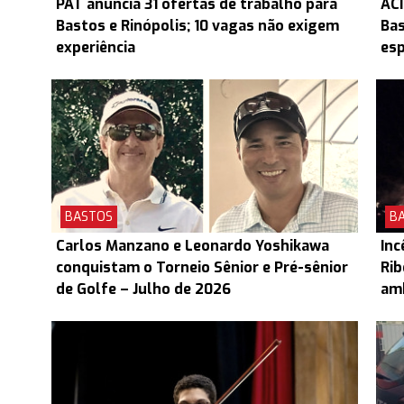
PAT anuncia 31 ofertas de trabalho para
ACI
Bastos e Rinópolis; 10 vagas não exigem
Ba
experiência
esp
BASTOS
B
Carlos Manzano e Leonardo Yoshikawa
Inc
conquistam o Torneio Sênior e Pré-sênior
Rib
de Golfe – Julho de 2026
am