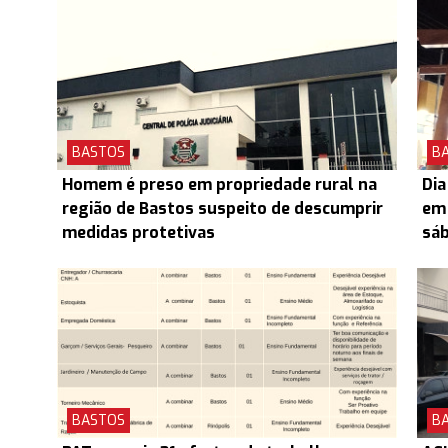
BASTOS
B
Homem é preso em propriedade rural na
Dia
região de Bastos suspeito de descumprir
em 
medidas protetivas
sá
BASTOS
B