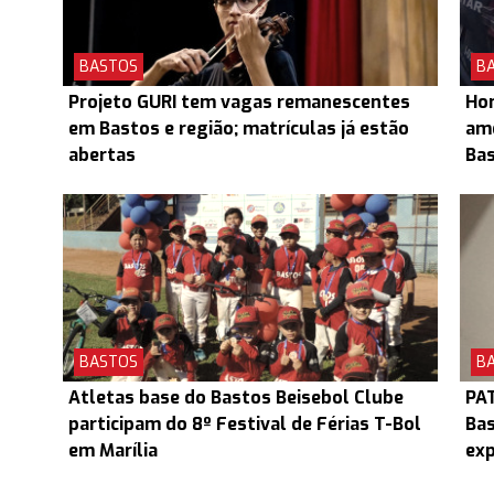
BASTOS
B
Projeto GURI tem vagas remanescentes
Hom
em Bastos e região; matrículas já estão
ame
abertas
Ba
BASTOS
B
Atletas base do Bastos Beisebol Clube
PAT
participam do 8º Festival de Férias T-Bol
Bas
em Marília
exp