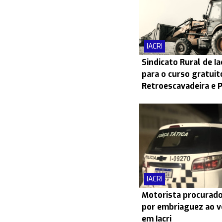
IACRI
Sindicato Rural de Ia
para o curso gratui
Retroescavadeira e 
IACRI
Motorista procurado
por embriaguez ao v
em Iacri