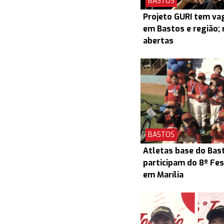
BASTOS
Projeto GURI tem v
em Bastos e região; 
abertas
BASTOS
Atletas base do Bas
participam do 8º Fes
em Marília