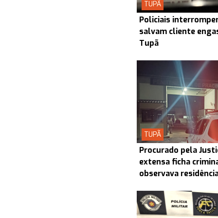
TUPÃ
Policiais interrompe
salvam cliente enga
Tupã
TUPÃ
Procurado pela Justi
extensa ficha crimin
observava residênci