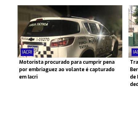
IACRI
IA
Motorista procurado para cumprir pena
Tra
por embriaguez ao volante é capturado
Ber
em Iacri
de 
ded