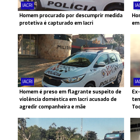
IACRI
IA
Homem procurado por descumprir medida
Hom
protetiva é capturado em Iacri
em 
IACRI
IA
Homem é preso em flagrante suspeito de
Ex-
violência doméstica em Iacri acusado de
ten
agredir companheira e mãe
Toc