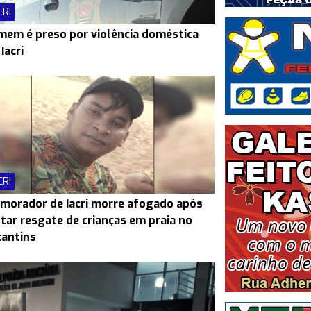
CRI
em é preso por violência doméstica
Iacri
CRI
morador de Iacri morre afogado após
tar resgate de crianças em praia no
antins