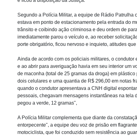
e ficou a disposição da Justiça.
Segundo a Polícia Militar, a equipe de Rádio Patrulha
estava em ponto de estacionamento pela entrada do mun
trânsito e coibindo ação criminosa e deu ordem de pa
imediatamente parou o veículo e, ao receber solicita
porte obrigatório, ficou nervoso e inquieto, atitudes que
Ainda de acordo com os policiais militares, o conduto
e ao abrir para averiguação havia em seu interior um
de maconha (total de 25 gramas da droga) em plástico 
dois celulares e uma quantia de R$ 296,00 em notas fr
quando o condutor apresentava a CNH digital esponta
pessoais, chegavam mensagens instantâneas na tela d
pegou a verde, 12 gramas",
A Polícia Militar complementa que diante da constata
entorpecente", a equipe deu voz de prisão em flagrante
motociclista, que foi conduzido sem resistência ao gua