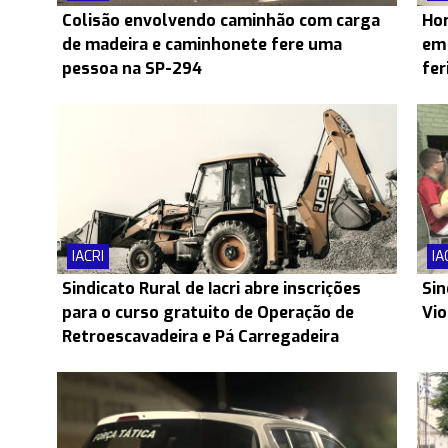
Colisão envolvendo caminhão com carga
Hom
de madeira e caminhonete fere uma
em 
pessoa na SP-294
fer
IACRI
IA
Sindicato Rural de Iacri abre inscrições
Sin
para o curso gratuito de Operação de
Vio
Retroescavadeira e Pá Carregadeira