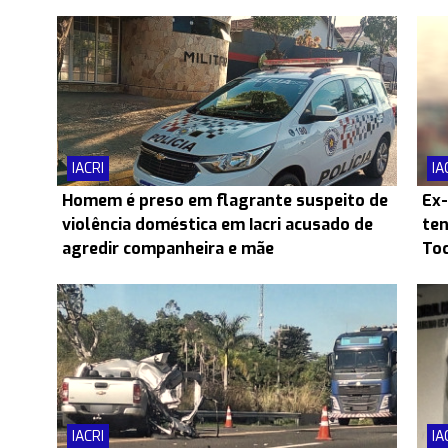
IACRI
IA
Homem é preso em flagrante suspeito de
Ex-
violência doméstica em Iacri acusado de
ten
agredir companheira e mãe
Toc
IACRI
IA