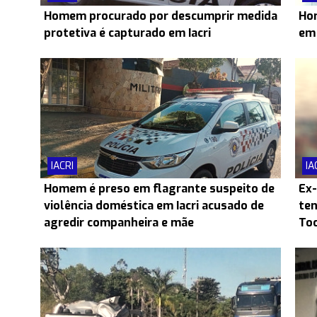
Homem procurado por descumprir medida
Hom
protetiva é capturado em Iacri
em 
IACRI
IA
Homem é preso em flagrante suspeito de
Ex-
violência doméstica em Iacri acusado de
ten
agredir companheira e mãe
Toc