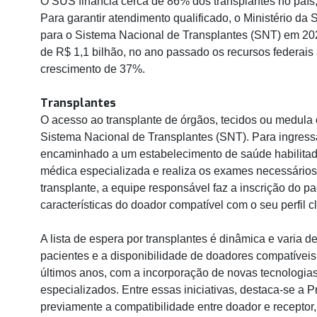
O SUS financia cerca de 86% dos transplantes no país,
Para garantir atendimento qualificado, o Ministério d
para o Sistema Nacional de Transplantes (SNT) em 20
de R$ 1,1 bilhão, no ano passado os recursos federais
crescimento de 37%.
Transplantes
O acesso ao transplante de órgãos, tecidos ou medula 
Sistema Nacional de Transplantes (SNT). Para ingressar
encaminhado a um estabelecimento de saúde habilitad
médica especializada e realiza os exames necessários
transplante, a equipe responsável faz a inscrição do p
características do doador compatível com o seu perfil cl
A lista de espera por transplantes é dinâmica e varia 
pacientes e a disponibilidade de doadores compatíve
últimos anos, com a incorporação de novas tecnologia
especializados. Entre essas iniciativas, destaca-se a P
previamente a compatibilidade entre doador e receptor,