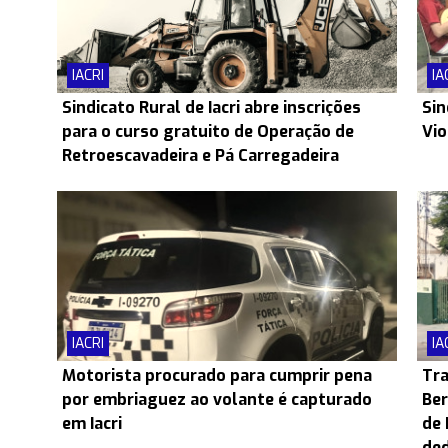
IACRI
IA
Sindicato Rural de Iacri abre inscrições
Sin
para o curso gratuito de Operação de
Vio
Retroescavadeira e Pá Carregadeira
IACRI
IA
Motorista procurado para cumprir pena
Tra
por embriaguez ao volante é capturado
Ber
em Iacri
de 
ded