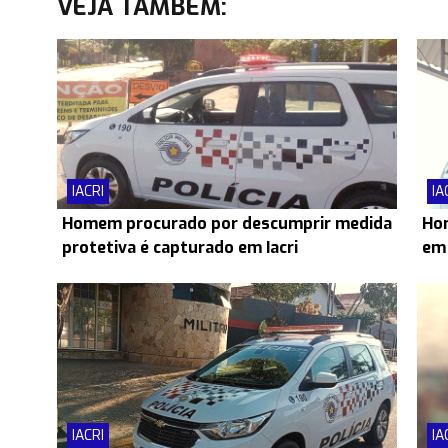
VEJA TAMBÉM:
IACRI
IA
Homem procurado por descumprir medida
Hom
protetiva é capturado em Iacri
em 
IACRI
IA