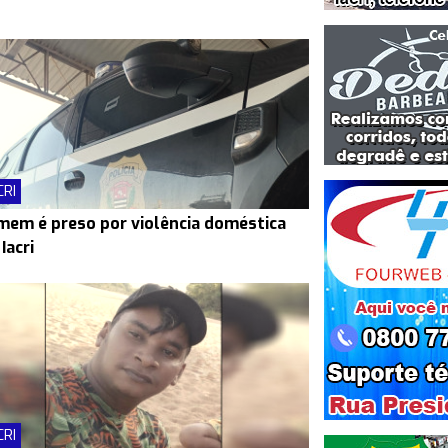
CRI
em é preso por violência doméstica
Iacri
CRI