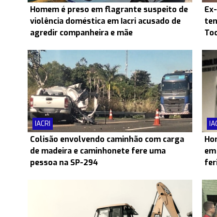
Homem é preso em flagrante suspeito de
Ex-
violência doméstica em Iacri acusado de
ten
agredir companheira e mãe
Toc
IACRI
IA
Colisão envolvendo caminhão com carga
Hom
de madeira e caminhonete fere uma
em 
pessoa na SP-294
fer