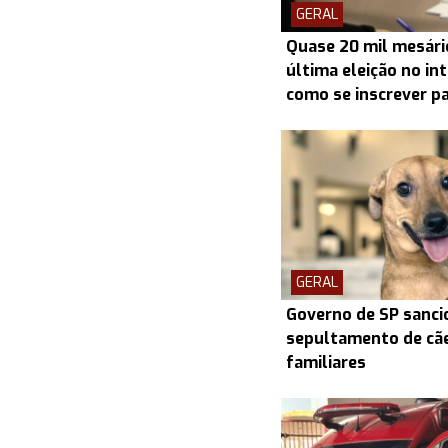
GERAL
Quase 20 mil mesári
última eleição no int
como se inscrever pa
GERAL
Governo de SP sancio
sepultamento de cãe
familiares