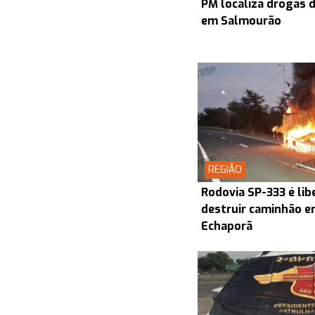
PM localiza drogas d
em Salmourão
REGIÃO
Rodovia SP-333 é lib
destruir caminhão en
Echaporã